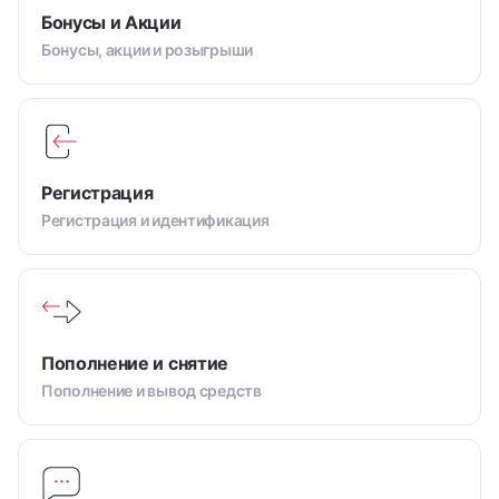
Бонусы и Акции
Бонусы, акции и розыгрыши
Регистрация
Регистрация и идентификация
Пополнение и снятие
Пополнение и вывод средств