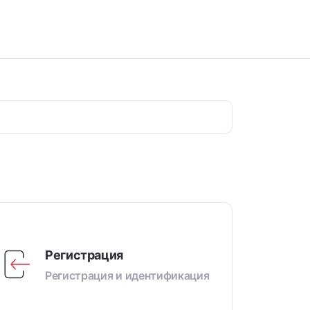
Регистрация
Регистрация и идентификация