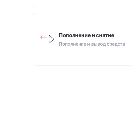
Пополнение и снятие
Пополнение и вывод средств