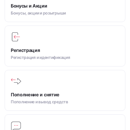
Бонусы и Акции
Бонусы, акции и розыгрыши
Регистрация
Регистрация и идентификация
Пополнение и снятие
Пополнение и вывод средств