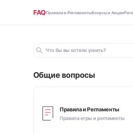
FAQ
Правила и Регламенты
Бонусы и Акции
Рег
Общие вопросы
Правила и Регламенты
Правила игры и регламенты