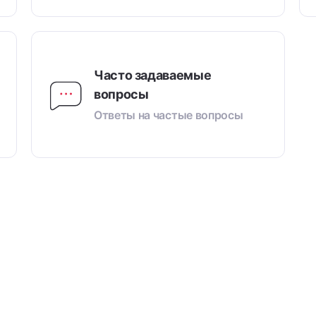
Часто задаваемые
вопросы
Ответы на частые вопросы