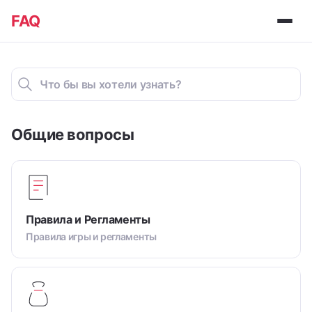
FAQ
Общие вопросы
Правила и Регламенты
Правила игры и регламенты