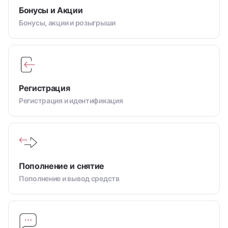
Бонусы и Акции
Бонусы, акции и розыгрыши
Регистрация
Регистрация и идентификация
Пополнение и снятие
Пополнение и вывод средств