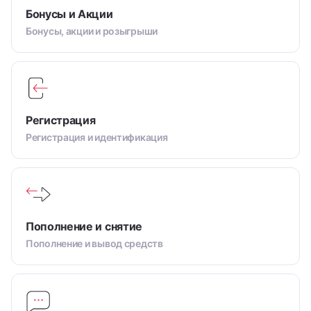
Бонусы и Акции
Бонусы, акции и розыгрыши
Регистрация
Регистрация и идентификация
Пополнение и снятие
Пополнение и вывод средств