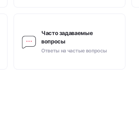
Часто задаваемые
вопросы
Ответы на частые вопросы