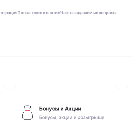
истрация
Пополнение и снятие
Часто задаваемые вопросы
Бонусы и Акции
Бонусы, акции и розыгрыши